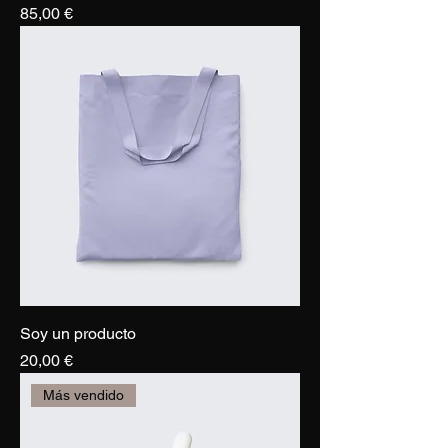
Precio
85,00 €
Soy un producto
Precio
20,00 €
Más vendido