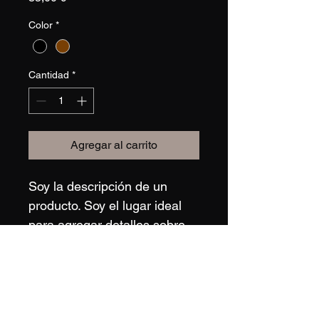
Color
*
Cantidad
*
Agregar al carrito
Soy la descripción de un 
producto. Soy el lugar ideal 
para agregar detalles sobre 
tu producto, así como 
tamaño, materiales, 
instrucciones de cuidado y 
de limpieza.